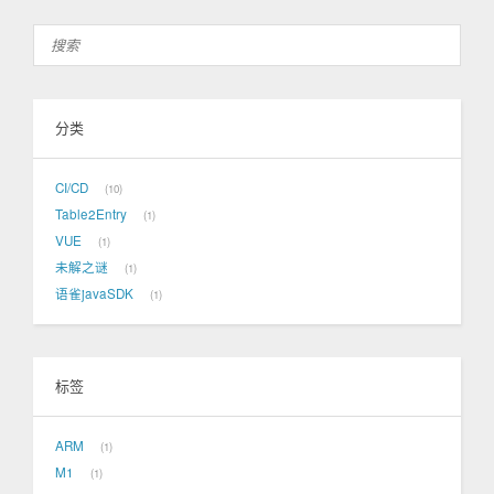
分类
CI/CD
10
Table2Entry
1
VUE
1
未解之谜
1
语雀javaSDK
1
标签
ARM
1
M1
1