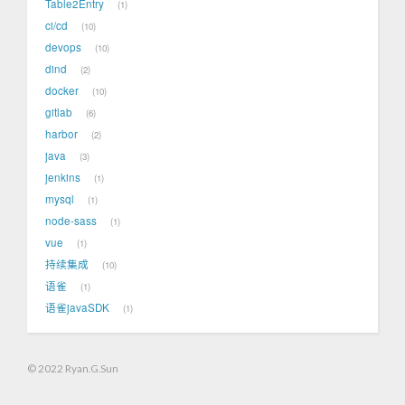
Table2Entry
1
ci/cd
10
devops
10
dind
2
docker
10
gitlab
6
harbor
2
java
3
jenkins
1
mysql
1
node-sass
1
vue
1
持续集成
10
语雀
1
语雀javaSDK
1
© 2022 Ryan.G.Sun