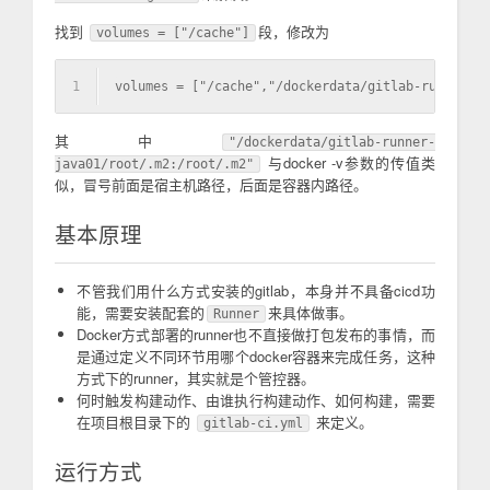
找到
段，修改为
volumes = ["/cache"]
1
volumes = ["/cache","/dockerdata/gitlab-runner-ja
其中
"/dockerdata/gitlab-runner-
与docker -v参数的传值类
java01/root/.m2:/root/.m2"
似，冒号前面是宿主机路径，后面是容器内路径。
基本原理
不管我们用什么方式安装的gitlab，本身并不具备cicd功
能，需要安装配套的
来具体做事。
Runner
Docker方式部署的runner也不直接做打包发布的事情，而
是通过定义不同环节用哪个docker容器来完成任务，这种
方式下的runner，其实就是个管控器。
何时触发构建动作、由谁执行构建动作、如何构建，需要
在项目根目录下的
来定义。
gitlab-ci.yml
运行方式