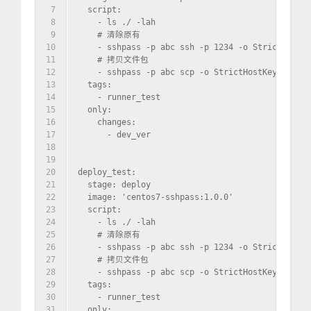
7
  script:
8
    - ls ./ -lah
9
    # 清除原有
10
    - sshpass -p abc ssh -p 1234 -o StrictHostKe
11
    # 拷贝文件包
12
    - sshpass -p abc scp -o StrictHostKeyCheckin
13
  tags:
14
    - runner_test
15
  only:
16
    changes:
17
      - dev_ver
18
19
20
deploy_test:
21
  stage: deploy
22
  image: 'centos7-sshpass:1.0.0'
23
  script:
24
    - ls ./ -lah
25
    # 清除原有
26
    - sshpass -p abc ssh -p 1234 -o StrictHostKe
27
    # 拷贝文件包
28
    - sshpass -p abc scp -o StrictHostKeyCheckin
29
  tags:
30
    - runner_test
31
  only: