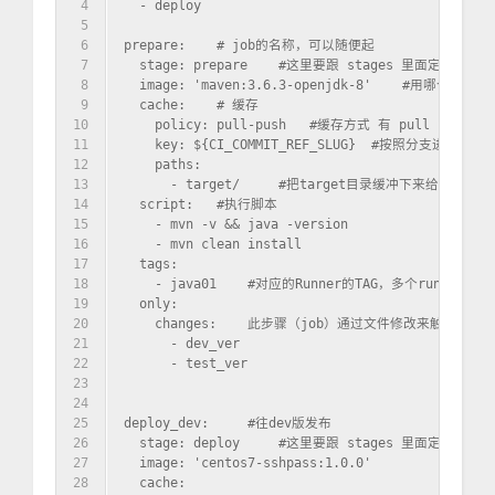
4
  - deploy
5
6
prepare:    # job的名称，可以随便起
7
  stage: prepare    #这里要跟 stages 里面定义的保
8
  image: 'maven:3.6.3-openjdk-8'    #用哪个镜像
9
  cache:    # 缓存
10
    policy: pull-push   #缓存方式 有 pull push pu
11
    key: ${CI_COMMIT_REF_SLUG}  #按照分支进行缓冲
12
    paths:
13
      - target/     #把target目录缓冲下来给下一步用
14
  script:   #执行脚本
15
    - mvn -v && java -version
16
    - mvn clean install
17
  tags:
18
    - java01    #对应的Runner的TAG，多个runn
19
  only:
20
    changes:    此步骤（job）通过文件修改来触
21
      - dev_ver
22
      - test_ver
23
24
25
deploy_dev:     #往dev版发布
26
  stage: deploy     #这里要跟 stages 里面定义的保
27
  image: 'centos7-sshpass:1.0.0'
28
  cache: