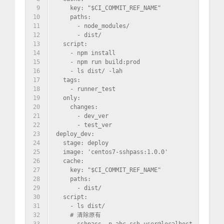
9
    key: "$CI_COMMIT_REF_NAME"
10
    paths:
11
      - node_modules/
12
      - dist/
13
  script:
14
    - npm install
15
    - npm run build:prod
16
    - ls dist/ -lah
17
  tags:
18
    - runner_test
19
  only:
20
    changes:
21
      - dev_ver
22
      - test_ver
23
deploy_dev:
24
  stage: deploy
25
  image: 'centos7-sshpass:1.0.0'
26
  cache:
27
    key: "$CI_COMMIT_REF_NAME"
28
    paths:
29
      - dist/
30
  script:
31
    - ls dist/
32
    # 清除原有