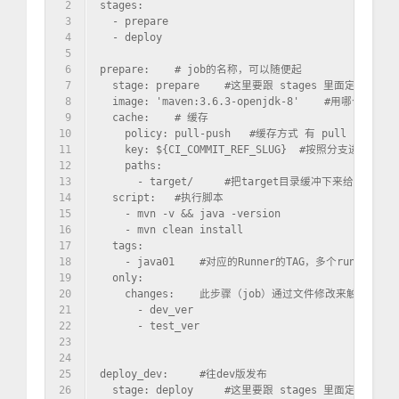
2
stages:
3
  - prepare
4
  - deploy
5
6
prepare:    # job的名称，可以随便起
7
  stage: prepare    #这里要跟 stages 里面定义的保
8
  image: 'maven:3.6.3-openjdk-8'    #用哪个镜像
9
  cache:    # 缓存
10
    policy: pull-push   #缓存方式 有 pull push pu
11
    key: ${CI_COMMIT_REF_SLUG}  #按照分支进行缓冲
12
    paths:
13
      - target/     #把target目录缓冲下来给下一步用
14
  script:   #执行脚本
15
    - mvn -v && java -version
16
    - mvn clean install
17
  tags:
18
    - java01    #对应的Runner的TAG，多个runn
19
  only:
20
    changes:    此步骤（job）通过文件修改来触
21
      - dev_ver
22
      - test_ver
23
24
25
deploy_dev:     #往dev版发布
26
  stage: deploy     #这里要跟 stages 里面定义的保