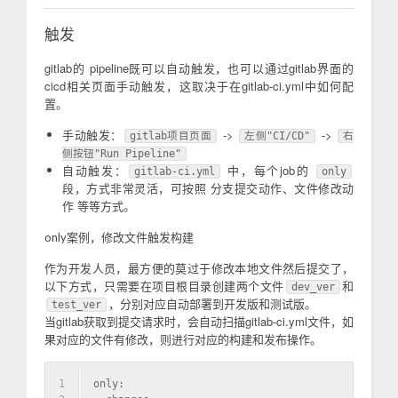
触发
gitlab的 pipeline既可以自动触发，也可以通过gitlab界面的
cicd相关页面手动触发，这取决于在gitlab-ci.yml中如何配
置。
手动触发：
->
->
gitlab项目页面
左侧"CI/CD"
右
侧按钮"Run Pipeline"
自动触发：
中，每个job的
gitlab-ci.yml
only
段，方式非常灵活，可按照 分支提交动作、文件修改动
作 等等方式。
only案例，修改文件触发构建
作为开发人员，最方便的莫过于修改本地文件然后提交了，
以下方式，只需要在项目根目录创建两个文件
和
dev_ver
，分别对应自动部署到开发版和测试版。
test_ver
当gitlab获取到提交请求时，会自动扫描gitlab-ci.yml文件，如
果对应的文件有修改，则进行对应的构建和发布操作。
1
only: