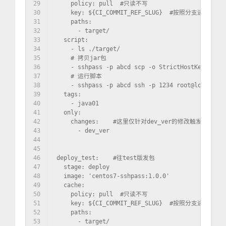
29
    policy: pull  #只读不写
30
    key: ${CI_COMMIT_REF_SLUG}  #按照分支进行缓冲
31
    paths:
32
      - target/
33
  script:
34
    - ls ./target/
35
    # 拷贝jar包
36
    - sshpass -p abcd scp -o StrictHostKeyChecki
37
    # 运行脚本
38
    - sshpass -p abcd ssh -p 1234 root@localhost
39
  tags:
40
    - java01
41
  only:
42
    changes:    #这里仅针对dev_ver的修改触发
43
      - dev_ver
44
45
46
deploy_test:    #往test版发包
47
  stage: deploy
48
  image: 'centos7-sshpass:1.0.0'
49
  cache:
50
    policy: pull  #只读不写
51
    key: ${CI_COMMIT_REF_SLUG}  #按照分支进行缓冲
52
    paths:
53
      - target/