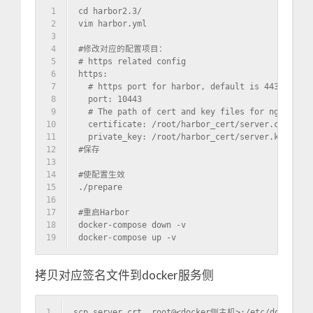
1
cd harbor2.3/
2
vim harbor.yml
3
4
#修改对应的配置项目：
5
# https related config
6
https:
7
  # https port for harbor, default is 443
8
  port: 10443
9
  # The path of cert and key files for nginx
10
  certificate: /root/harbor_cert/server.crt
11
  private_key: /root/harbor_cert/server.key
12
#保存
13
14
#使配置生效
15
./prepare
16
17
#重启Harbor
18
docker-compose down -v
19
docker-compose up -v
拷贝对应签名文件到docker服务侧
1
scp server.crt  root@<docker侧主机>:/etc/docker/