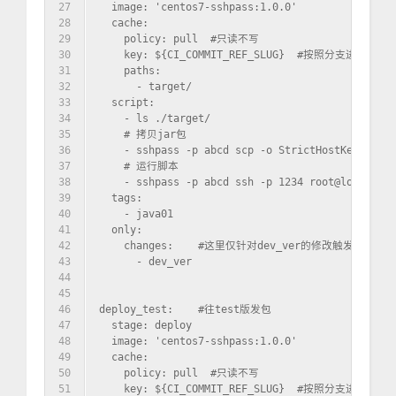
27
  image: 'centos7-sshpass:1.0.0'
28
  cache:
29
    policy: pull  #只读不写
30
    key: ${CI_COMMIT_REF_SLUG}  #按照分支进行缓冲
31
    paths:
32
      - target/
33
  script:
34
    - ls ./target/
35
    # 拷贝jar包
36
    - sshpass -p abcd scp -o StrictHostKeyChecki
37
    # 运行脚本
38
    - sshpass -p abcd ssh -p 1234 root@localhost
39
  tags:
40
    - java01
41
  only:
42
    changes:    #这里仅针对dev_ver的修改触发
43
      - dev_ver
44
45
46
deploy_test:    #往test版发包
47
  stage: deploy
48
  image: 'centos7-sshpass:1.0.0'
49
  cache:
50
    policy: pull  #只读不写
51
    key: ${CI_COMMIT_REF_SLUG}  #按照分支进行缓冲