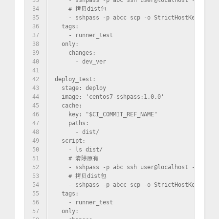
33
    - sshpass -p abc ssh user@localhost -o Stric
34
    # 拷贝dist包
35
    - sshpass -p abcc scp -o StrictHostKeyChecki
36
  tags:
37
    - runner_test
38
  only:
39
    changes:
40
      - dev_ver
41
42
deploy_test:
43
  stage: deploy
44
  image: 'centos7-sshpass:1.0.0'
45
  cache:
46
    key: "$CI_COMMIT_REF_NAME"
47
    paths:
48
      - dist/
49
  script:
50
    - ls dist/
51
    # 清除原有
52
    - sshpass -p abc ssh user@localhost -o Stric
53
    # 拷贝dist包
54
    - sshpass -p abcc scp -o StrictHostKeyChecki
55
  tags:
56
    - runner_test
57
  only: