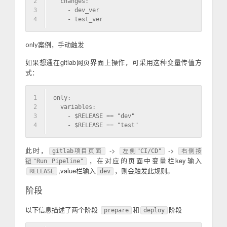
2
  changes:
3
    - dev_ver
4
    - test_ver
only案例，手动触发
如果想通在gitlab网页界面上操作，可采用这种变量传值方
式：
1
only:
2
  variables:
3
    - $RELEASE == "dev"
4
    - $RELEASE == "test"
此时，
->
->
gitlab项目页面
左侧"CI/CD"
右侧按
，在对应的页面中变量栏key输入
钮"Run Pipeline"
,value栏输入
，则会触发此规则。
RELEASE
dev
阶段
以下信息描述了两个阶段
和
阶段
prepare
deploy